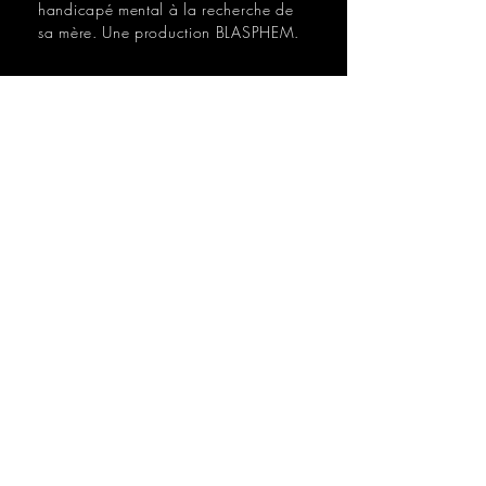
handicapé mental à la recherche de
sa mère. Une production BLASPHEM.
CONTACT
contact@blasphem.fr
Sandra Kobanovitch