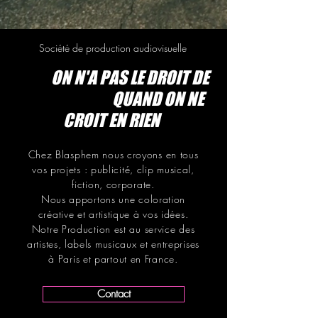
Société de production audiovisuelle
ON N'A PAS LE DROIT
DE
BLASPHEMER
QUAND ON NE
CROIT
EN RIEN
Chez
Blasphem
nous croyons en tous
vos projets : publicité, clip musical,
fiction, corporate.
Nous apportons une coloration
créative et artistique à vos idées.
Notre Production est au service des
artistes, labels musicaux et entreprises
à Paris et partout en France.
Contact