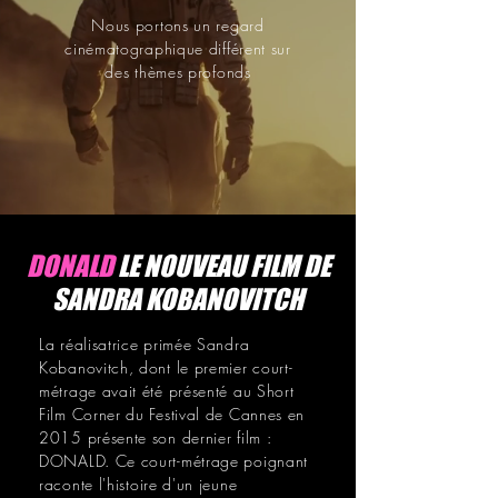
Nous portons un regard
cinématographique différent sur
des thèmes profonds
DONALD
LE NOUVEAU FILM DE
SANDRA KOBANOVITCH
La réalisatrice primée Sandra
Kobanovitch, dont le premier court-
métrage avait été présenté au Short
Film Corner du Festival de Cannes en
2015 présente son dernier film :
DONALD. Ce court-métrage poignant
raconte l'histoire d'un jeune